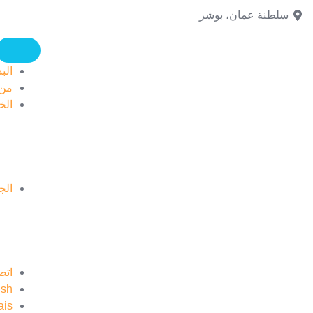
سلطنة عمان، بوشر
البد
من 
الخ
الج
اتصل
ish
ais