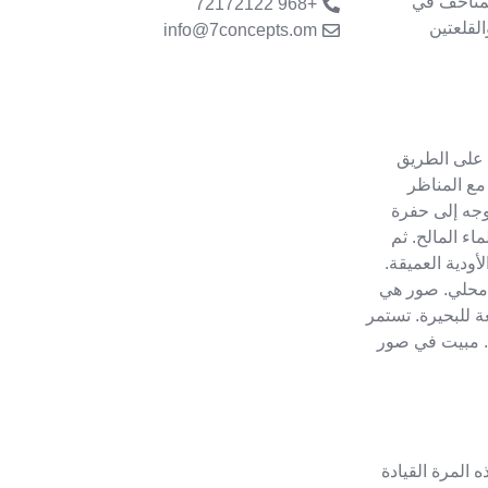
المتاحف في
+968 72172122
لقلعتين
info@7concepts.om
 على الطريق
مع المناظر
توجه إلى حفرة
ء المالح. ثم
ودية العميقة.
ي محلي. صور هي
ة للبحيرة. تستمر
مشاهدة السلاحف في الساعة 8:30 مساءً. مبيت في صور
المرة القيادة