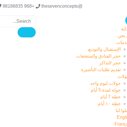
+968 98186835
@thesevenconcepts
اية
نحن
دمات
الإستقبال والتوديع
حجز الفنادق والمنتجعات
حجز التذاكر
تقديم طلبات التأشيرة
ولات
جولات ليوم واحد
جولة لمدة 5 أيام
خطة 7 أيام
خطة ١٠ أيام
وا لنا
Engl
Franç