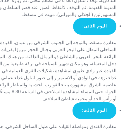
التذكارية. توقف لتناول الغداء في مطعم محلي، ثم زيارة أحد 
المدينة القديمة، ثم التوقف لالتقاط الصور عند قصر السلطان وا
المشهورتين (الجلالي والميراني). مبيت في مسقط.
اليوم الثاني:
مغادرة مسقط والتوجه إلى الجنوب الشرقي من عمان، القيادة
الساحلي المطل على البحر العربي وجبال الحجر مرورًا بقريات 
الرائعة للبحر العربي والشاطئ ذو الرمال الداكنة. من هناك، ال
دحل المغسلة، وهو مكان شهير للسباحة في بركة طبيعية من الما
القيادة عبر وادي طيوي لمشاهدة تشكيلات القرى العمانية في الأ
غداء نزهة في الوادي أو الاستمرار إلى صور لتناول غداء عمان
عاصمة الشرق، مشهورة ببناء القوارب الخشبية والمناظر الرائع
الجولة حتى المساء ل
أو رأس الحد أو محمية شاطئ السلاحف.
اليوم الثالث:
مغادرة الفندق ومواصلة القيادة على طول الساحل الشرقي، هذه 