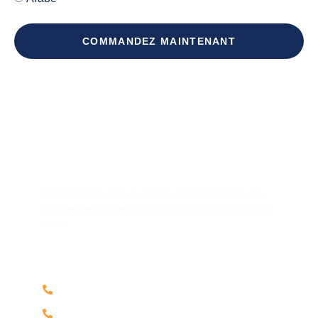
COMMANDEZ MAINTENANT
Avez-vous une question ?
N’hésitez pas à nous appeler. Nous sommes une
équipe d’experts et nous sommes heureux de vous
parler.
+968 98186835
+968 72172122